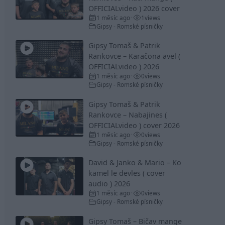
OFFICIALvideo ) 2026 cover
1 měsíc ago
1
views
•
Gipsy - Romské písničky
Gipsy Tomaš & Patrik
Rankovce – Karačona avel (
OFFICIALvideo ) 2026
1 měsíc ago
0
views
•
Gipsy - Romské písničky
Gipsy Tomaš & Patrik
Rankovce – Nabajines (
OFFICIALvideo ) cover 2026
1 měsíc ago
0
views
•
Gipsy - Romské písničky
David & Janko & Mario – Ko
kamel le devles ( cover
audio ) 2026
1 měsíc ago
0
views
•
Gipsy - Romské písničky
Gipsy Tomaš – Bičav mange