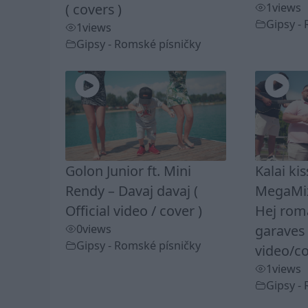
( covers )
1
views
Gipsy -
1
views
Gipsy - Romské písničky
Golon Junior ft. Mini
Kalai ki
Rendy – Davaj davaj (
MegaMix
Official video / cover )
Hej rom
0
views
garaves 
Gipsy - Romské písničky
video/co
1
views
Gipsy -