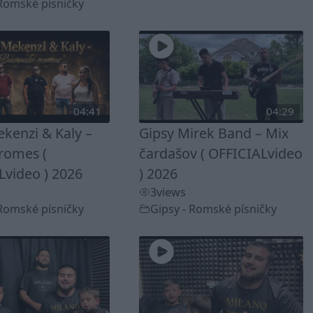
 Romské písničky
04:41
04:29
kenzi & Kaly –
Gipsy Mirek Band – Mix
romes (
čardašov ( OFFICIALvideo
Lvideo ) 2026
) 2026
3
views
 Romské písničky
Gipsy - Romské písničky