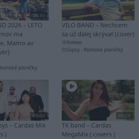
05:33
D 2026 – LETO
VILO BAND – Nechcem
omov ma
sa už ďalej skrývať (cover)
te, Mamo av
0
views
Gipsy - Romské písničky
ver)
 Romské písničky
05:02
05:29
ys – Cardas Mix
TK band – Cardas
s )
MegaMix ( covers )