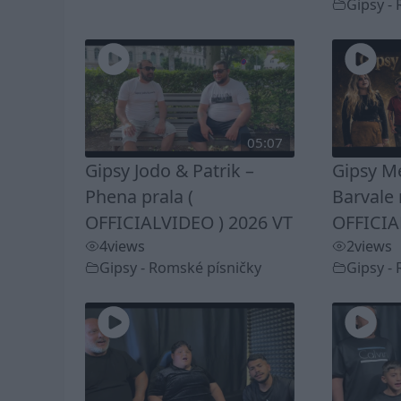
Gipsy -
05:07
Gipsy Jodo & Patrik –
Gipsy Me
Phena prala (
Barvale 
OFFICIALVIDEO ) 2026 VT
OFFICIA
4
views
2
views
Gipsy - Romské písničky
Gipsy -