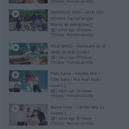
Gipsy - Romské písničky
FARIBAND 2026 – LETO MIX
(Domov ma nečakajte,
Mamo av pale)(cover)
1 měsíc ago
3
views
•
Gipsy - Romské písničky
VILO BAND – Nechcem sa už
ďalej skrývať (cover)
1 měsíc ago
0
views
•
Gipsy - Romské písničky
Peto band – Cardas Mix –
Cide hara / Hin man love (
covers )
1 měsíc ago
1
views
•
Gipsy - Romské písničky
Roma boys – Cardas Mix 2 (
covers )
1 měsíc ago
1
views
•
Gipsy - Romské písničky