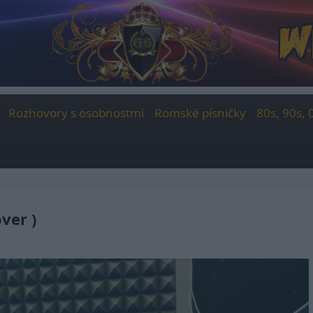
Rozhovory s osobnostmi
Romské písničky
80s, 90s, 
ver )