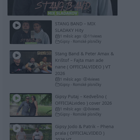
Video
STANG BAND – MIX
SLADAKY Hity
1 měsíc ago
11
views
•
Gipsy - Romské písničky
Stang Band & Peter Amax &
Krištof – Fajta man ade
nane ( OFFICIALVIDEO ) VT
2026
1 měsíc ago
4
views
•
Gipsy - Romské písničky
Gipsy Putaj – Kedvešno (
OFFICIALvideo ) cover 2026
1 měsíc ago
0
views
•
Gipsy - Romské písničky
Gipsy Jodo & Patrik – Phena
prala ( OFFICIALVIDEO )
2026 VT