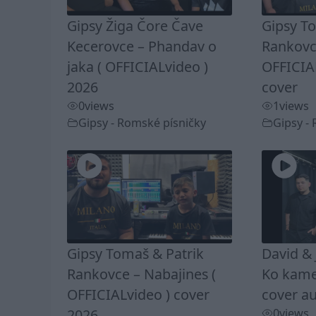
Gipsy Žiga Čore Čave
Gipsy T
Kecerovce – Phandav o
Rankovc
jaka ( OFFICIALvideo )
OFFICIA
2026
cover
0
views
1
views
Gipsy - Romské písničky
Gipsy -
Gipsy Tomaš & Patrik
David & 
Rankovce – Nabajines (
Ko kamel
OFFICIALvideo ) cover
cover au
2026
0
views