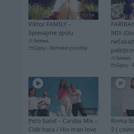
03:04
Viktor FAMILY –
FARIBAN
Spievajme spolu
MIX (D
3
views
nečakaj
Gipsy - Romské písničky
pale)(co
3
views
Gipsy -
05:40
Peto band – Cardas Mix –
Roma bo
Cide hara / Hin man love
2 ( cover