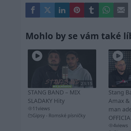
Mohlo by se vám také lí
23:15
STANG BAND – MIX
Stang B
SLADAKY Hity
Amax & K
11
views
man ade
Gipsy - Romské písničky
OFFICIA
4
views