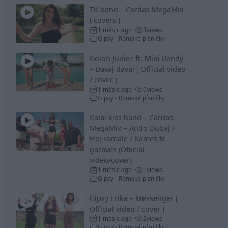
TK band – Cardas MegaMix
( covers )
1 měsíc ago
3
views
•
Gipsy - Romské písničky
Golon Junior ft. Mini Rendy
– Davaj davaj ( Official video
/ cover )
1 měsíc ago
0
views
•
Gipsy - Romské písničky
Kalai kiss band – Cardas
MegaMix – Ando Dubaj /
Hej romale / Kames te
garaves (Ofiicial
video/cover)
1 měsíc ago
1
views
•
Gipsy - Romské písničky
Gipsy Erika – Messenger (
Official video / cover )
1 měsíc ago
2
views
•
Gipsy - Romské písničky