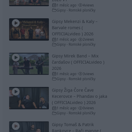
1 měsíc ago
4
views
•
Gipsy - Romské písničky
Gipsy Mekenzi & Kaly –
Barvale romes (
OFFICIALvideo ) 2026
1 měsíc ago
2
views
•
Gipsy - Romské písničky
Gipsy Mirek Band – Mix
čardašov ( OFFICIALvideo )
2026
1 měsíc ago
3
views
•
Gipsy - Romské písničky
Gipsy Žiga Čore Čave
Kecerovce – Phandav o jaka
( OFFICIALvideo ) 2026
1 měsíc ago
0
views
•
Gipsy - Romské písničky
Gipsy Tomaš & Patrik
Rankovce – Rači mange (