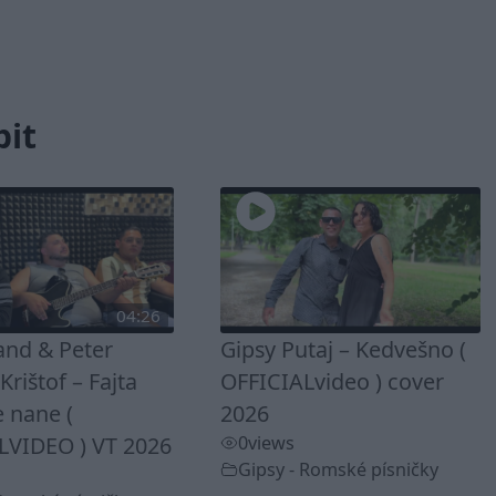
bit
04:26
and & Peter
Gipsy Putaj – Kedvešno (
rištof – Fajta
OFFICIALvideo ) cover
 nane (
2026
LVIDEO ) VT 2026
0
views
Gipsy - Romské písničky