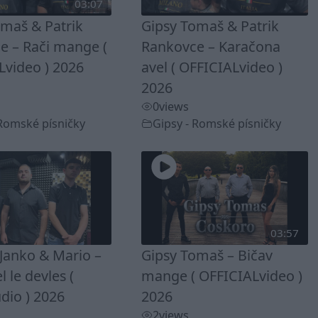
03:07
omaš & Patrik
Gipsy Tomaš & Patrik
e – Rači mange (
Rankovce – Karačona
Lvideo ) 2026
avel ( OFFICIALvideo )
2026
0
views
 Romské písničky
Gipsy - Romské písničky
03:57
Janko & Mario –
Gipsy Tomaš – Bičav
 le devles (
mange ( OFFICIALvideo )
dio ) 2026
2026
2
views