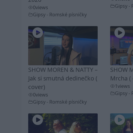
Gipsy -
0
views
Gipsy - Romské písničky
SHOW MOREN & NATTY –
SHOW M
Jak si smutná dedinečko (
Mrcha ( 
cover)
1
views
Gipsy -
0
views
Gipsy - Romské písničky