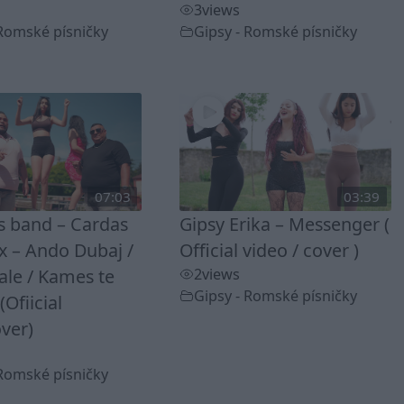
3
views
 Romské písničky
Gipsy - Romské písničky
07:03
03:39
ss band – Cardas
Gipsy Erika – Messenger (
 – Ando Dubaj /
Official video / cover )
ale / Kames te
2
views
Gipsy - Romské písničky
(Ofiicial
ver)
 Romské písničky