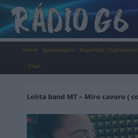
Skip
to
content
Home
Zpravodajství
Reportáže / Zajímavosti
.:: Chat ::.
Lolita band MT – Miro cavoro ( co