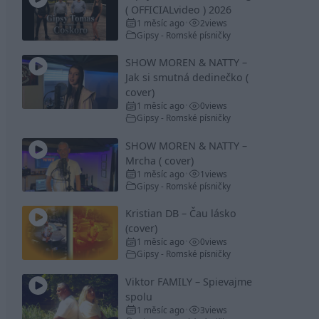
( OFFICIALvideo ) 2026
1 měsíc ago
2
views
•
Gipsy - Romské písničky
SHOW MOREN & NATTY –
Jak si smutná dedinečko (
cover)
1 měsíc ago
0
views
•
Gipsy - Romské písničky
SHOW MOREN & NATTY –
Mrcha ( cover)
1 měsíc ago
1
views
•
Gipsy - Romské písničky
Kristian DB – Čau lásko
(cover)
1 měsíc ago
0
views
•
Gipsy - Romské písničky
Viktor FAMILY – Spievajme
spolu
1 měsíc ago
3
views
•