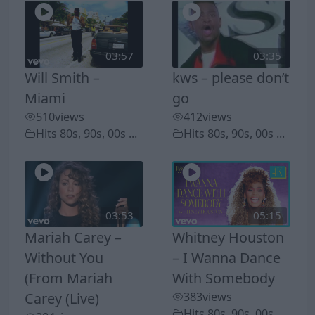
03:57
03:35
Will Smith –
kws – please don’t
Miami
go
510
views
412
views
Hits 80s, 90s, 00s ...
Hits 80s, 90s, 00s ...
03:53
05:15
Mariah Carey –
Whitney Houston
Without You
– I Wanna Dance
(From Mariah
With Somebody
Carey (Live)
383
views
Hits 80s, 90s, 00s ...