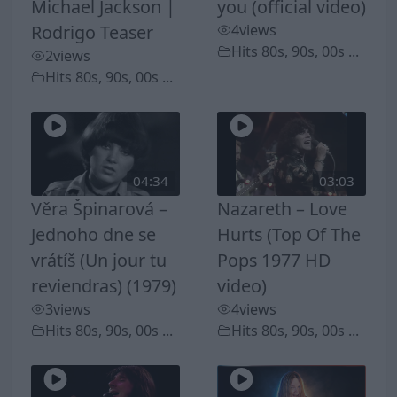
Michael Jackson |
you (official video)
Rodrigo Teaser
4
views
Hits 80s, 90s, 00s ...
2
views
Hits 80s, 90s, 00s ...
04:34
03:03
Věra Špinarová –
Nazareth – Love
Jednoho dne se
Hurts (Top Of The
vrátíš (Un jour tu
Pops 1977 HD
reviendras) (1979)
video)
3
views
4
views
Hits 80s, 90s, 00s ...
Hits 80s, 90s, 00s ...