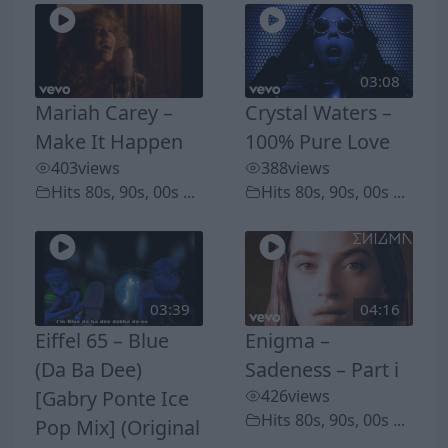
03:08
Mariah Carey –
Crystal Waters –
Make It Happen
100% Pure Love
403
views
388
views
Hits 80s, 90s, 00s ...
Hits 80s, 90s, 00s ...
03:39
04:16
Eiffel 65 – Blue
Enigma –
(Da Ba Dee)
Sadeness – Part i
[Gabry Ponte Ice
426
views
Hits 80s, 90s, 00s ...
Pop Mix] (Original