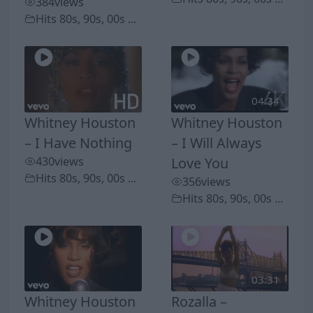
384
views
Hits 80s, 90s, 00s ...
04:34
Whitney Houston
Whitney Houston
– I Have Nothing
– I Will Always
430
views
Love You
Hits 80s, 90s, 00s ...
356
views
Hits 80s, 90s, 00s ...
03:31
Whitney Houston
Rozalla –