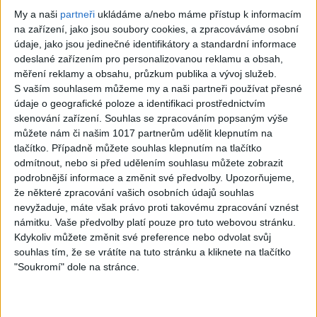
Montell Jordan –
Crystal Waters –
My a naši
partneři
ukládáme a/nebo máme přístup k informacím
This Is How We
Gypsy Woman
na zařízení, jako jsou soubory cookies, a zpracováváme osobní
údaje, jako jsou jedinečné identifikátory a standardní informace
Do It
(She’s Homeless)
odeslané zařízením pro personalizovanou reklamu a obsah,
383
views
355
views
měření reklamy a obsahu, průzkum publika a vývoj služeb.
Hits 80s, 90s, 00s ...
Hits 80s, 90s, 00s ...
S vaším souhlasem můžeme my a naši partneři používat přesné
údaje o geografické poloze a identifikaci prostřednictvím
skenování zařízení. Souhlas se zpracováním popsaným výše
můžete nám či našim 1017 partnerům udělit klepnutím na
tlačítko. Případně můžete souhlas klepnutím na tlačítko
odmítnout, nebo si před udělením souhlasu můžete zobrazit
03:40
06:44
podrobnější informace a změnit své předvolby.
Upozorňujeme,
Us3 – Cantaloop
Michael Jackson –
že některé zpracování vašich osobních údajů souhlas
nevyžaduje, máte však právo proti takovému zpracování vznést
(Flip Fantasia) ft.
Earth Song
námitku. Vaše předvolby platí pouze pro tuto webovou stránku.
Rahsaan, Gerard
427
views
Kdykoliv můžete změnit své preference nebo odvolat svůj
Hits 80s, 90s, 00s ...
Presencer
souhlas tím, že se vrátíte na tuto stránku a kliknete na tlačítko
"Soukromí" dole na stránce.
332
views
Michael Jackson -
Hits 80s, 90s, 00s ...
Earth Song