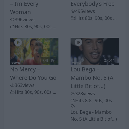
– I’m Every
Everybody’s Free
Woman
495
views
Hits 80s, 90s, 00s ...
396
views
Hits 80s, 90s, 00s ...
03:49
03:41
No Mercy –
Lou Bega –
Where Do You Go
Mambo No. 5 (A
363
views
Little Bit of…)
Hits 80s, 90s, 00s ...
328
views
Hits 80s, 90s, 00s ...
Lou Bega - Mambo
No. 5 (A Little Bit of...)