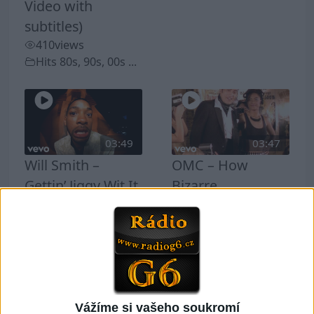
Video with
subtitles)
410
views
Hits 80s, 90s, 00s ...
03:49
03:47
Will Smith –
OMC – How
Gettin’ Jiggy Wit It
Bizarre
483
views
474
views
Hits 80s, 90s, 00s ...
Hits 80s, 90s, 00s ...
03:44
Vážíme si vašeho soukromí