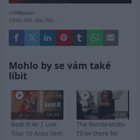
688
views
Hits 80s, 90s, 00s ...
Mohlo by se vám také
líbit
09:39
03:14
Beat It 4K | Live
The Rembrandts-
Tour 10 Anos Sem
I’ll be there for