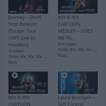
05:44
07:51
Journey – Don’t
80’s & 90’s
Stop Believin’
CARTOON
(Escape Tour
MEDLEY – GOES
1981: Live In
METAL
Houston)
41
views
Hits 80s, 90s, 00s ...
,
1
views
Rock
Hits 80s, 90s, 00s ...
,
Rock
05:07
80’s & 90’s
Laura Branigan –
CARTOON
Self Control