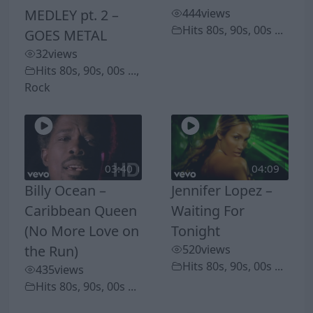
MEDLEY pt. 2 –
444
views
Hits 80s, 90s, 00s ...
GOES METAL
32
views
Hits 80s, 90s, 00s ...
,
Rock
03:40
04:09
Billy Ocean –
Jennifer Lopez –
Caribbean Queen
Waiting For
(No More Love on
Tonight
the Run)
520
views
Hits 80s, 90s, 00s ...
435
views
Hits 80s, 90s, 00s ...