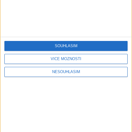
cokolada ( Official video /
palmande ( Official
cover )
video/cover
0
views
0
views
Gipsy - Romské písničky
Gipsy - Romské písničky
SOUHLASÍM
05:40
VÍCE MOŽNOSTÍ
Karin a Bianka – Tanecne
Andrejka – Tanecne cover
cover video od Sani band
video od Peto band
NESOUHLASÍM
0
views
1
views
Gipsy - Romské písničky
Gipsy - Romské písničky
06:05
03:58
Sofinka a spol -Tanecne
Sofi a Nana – Tanecne
cover video od Gipsy čáve
cover video od Gipsy Erika