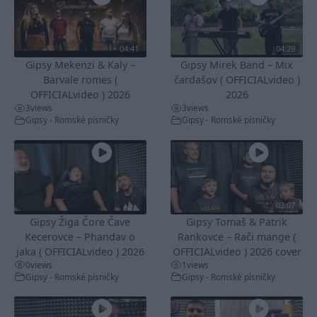
04:41
04:29
Gipsy Mekenzi & Kaly –
Gipsy Mirek Band – Mix
Barvale romes (
čardašov ( OFFICIALvideo )
OFFICIALvideo ) 2026
2026
3
views
3
views
Gipsy - Romské písničky
Gipsy - Romské písničky
03:07
Gipsy Žiga Čore Čave
Gipsy Tomaš & Patrik
Kecerovce – Phandav o
Rankovce – Rači mange (
jaka ( OFFICIALvideo ) 2026
OFFICIALvideo ) 2026 cover
0
views
1
views
Gipsy - Romské písničky
Gipsy - Romské písničky