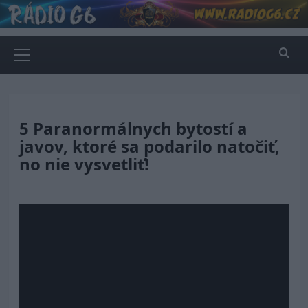
Skip
to
content
Primary
Menu
5 Paranormálnych bytostí a
javov, ktoré sa podarilo natočiť,
no nie vysvetliť!