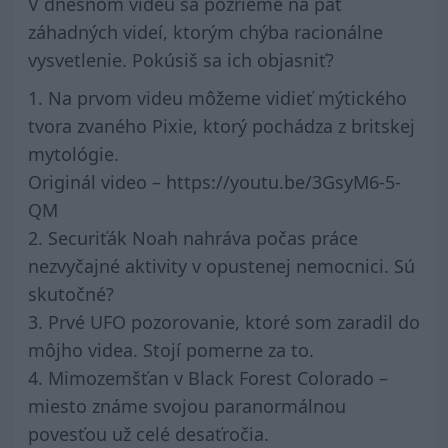
V dnešnom videu sa pozrieme na päť
záhadných videí, ktorým chýba racionálne
vysvetlenie. Pokúsiš sa ich objasniť?
1. Na prvom videu môžeme vidieť mýtického
tvora zvaného Pixie, ktorý pochádza z britskej
mytológie.
Originál video – https://youtu.be/3GsyM6-5-
QM
2. Securiťák Noah nahráva počas práce
nezvyčajné aktivity v opustenej nemocnici. Sú
skutočné?
3. Prvé UFO pozorovanie, ktoré som zaradil do
môjho videa. Stojí pomerne za to.
4. Mimozemšťan v Black Forest Colorado –
miesto známe svojou paranormálnou
povesťou už celé desaťročia.