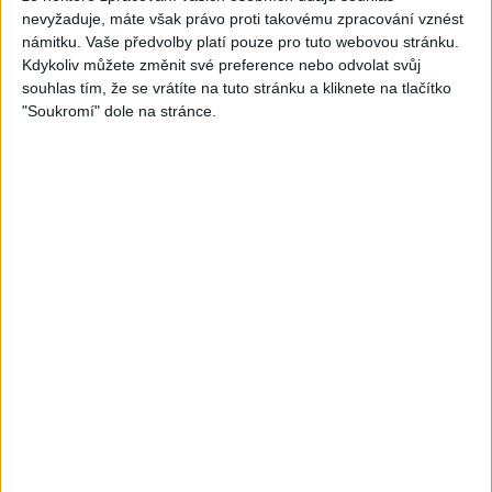
nevyžaduje, máte však právo proti takovému zpracování vznést
05:29
02:33
námitku. Vaše předvolby platí pouze pro tuto webovou stránku.
TK band – Cardas MegaMix
Golon Junior ft. Mini Rendy
Kdykoliv můžete změnit své preference nebo odvolat svůj
( covers )
– Davaj davaj ( Official
souhlas tím, že se vrátíte na tuto stránku a kliknete na tlačítko
3
views
video / cover )
"Soukromí" dole na stránce.
Gipsy - Romské písničky
1
views
Gipsy - Romské písničky
07:03
03:39
Kalai kiss band – Cardas
Gipsy Erika – Messenger (
MegaMix – Ando Dubaj /
Official video / cover )
3
views
Hej romale / Kames te
Gipsy - Romské písničky
garaves (Ofiicial
video/cover)
1
views
Gipsy - Romské písničky