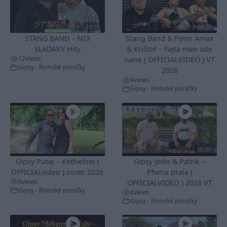
23:15
04:26
STANG BAND – MIX
Stang Band & Peter Amax
SLADAKY Hity
& Krištof – Fajta man ade
12
views
nane ( OFFICIALVIDEO ) VT
Gipsy - Romské písničky
2026
4
views
Gipsy - Romské písničky
05:07
Gipsy Putaj – Kedvešno (
Gipsy Jodo & Patrik –
OFFICIALvideo ) cover 2026
Phena prala (
0
views
OFFICIALVIDEO ) 2026 VT
Gipsy - Romské písničky
4
views
Gipsy - Romské písničky