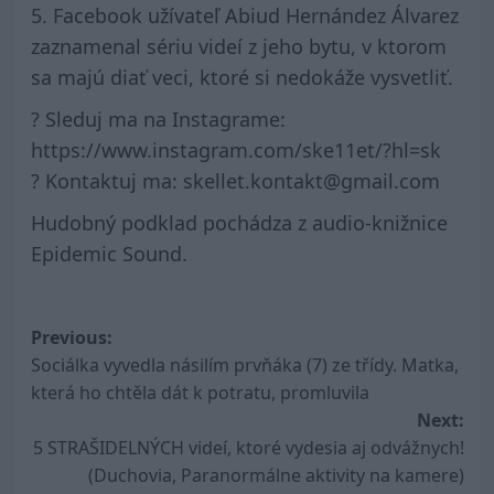
5. Facebook užívateľ Abiud Hernández Álvarez
zaznamenal sériu videí z jeho bytu, v ktorom
sa majú diať veci, ktoré si nedokáže vysvetliť.
? Sleduj ma na Instagrame:
https://www.instagram.com/ske11et/?hl=sk
? Kontaktuj ma: skellet.kontakt@gmail.com
Hudobný podklad pochádza z audio-knižnice
Epidemic Sound.
Post
Previous:
Sociálka vyvedla násilím prvňáka (7) ze třídy. Matka,
navigation
která ho chtěla dát k potratu, promluvila
Next:
5 STRAŠIDELNÝCH videí, ktoré vydesia aj odvážnych!
(Duchovia, Paranormálne aktivity na kamere)