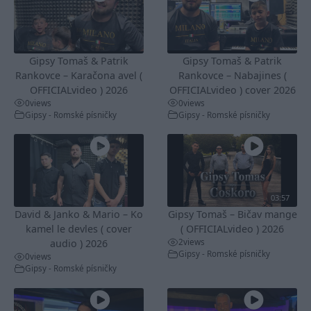
Gipsy Tomaš & Patrik
Gipsy Tomaš & Patrik
Rankovce – Karačona avel (
Rankovce – Nabajines (
OFFICIALvideo ) 2026
OFFICIALvideo ) cover 2026
0
views
0
views
Gipsy - Romské písničky
Gipsy - Romské písničky
03:57
David & Janko & Mario – Ko
Gipsy Tomaš – Bičav mange
kamel le devles ( cover
( OFFICIALvideo ) 2026
2
views
audio ) 2026
Gipsy - Romské písničky
0
views
Gipsy - Romské písničky