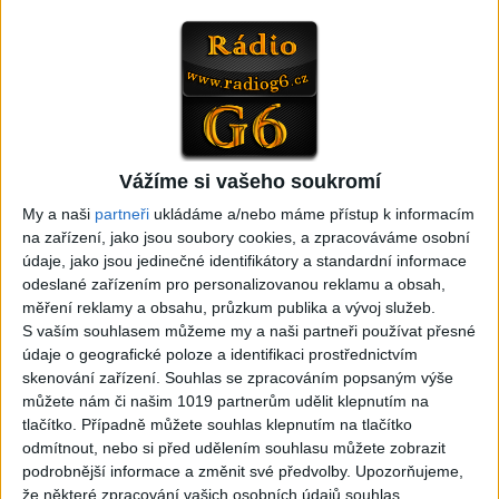
05:33
FARIBAND 2026 – LETO MIX
VILO BAND – Nechcem sa
(Domov ma nečakajte,
už ďalej skrývať (cover)
0
views
Mamo av pale)(cover)
Gipsy - Romské písničky
3
views
Gipsy - Romské písničky
Vážíme si vašeho soukromí
My a naši
partneři
ukládáme a/nebo máme přístup k informacím
na zařízení, jako jsou soubory cookies, a zpracováváme osobní
údaje, jako jsou jedinečné identifikátory a standardní informace
05:40
05:02
odeslané zařízením pro personalizovanou reklamu a obsah,
měření reklamy a obsahu, průzkum publika a vývoj služeb.
Peto band – Cardas Mix –
Roma boys – Cardas Mix 2 (
S vaším souhlasem můžeme my a naši partneři používat přesné
Cide hara / Hin man love (
covers )
1
views
údaje o geografické poloze a identifikaci prostřednictvím
covers )
Gipsy - Romské písničky
1
views
skenování zařízení. Souhlas se zpracováním popsaným výše
Gipsy - Romské písničky
můžete nám či našim 1019 partnerům udělit klepnutím na
tlačítko. Případně můžete souhlas klepnutím na tlačítko
odmítnout, nebo si před udělením souhlasu můžete zobrazit
podrobnější informace a změnit své předvolby.
Upozorňujeme,
že některé zpracování vašich osobních údajů souhlas