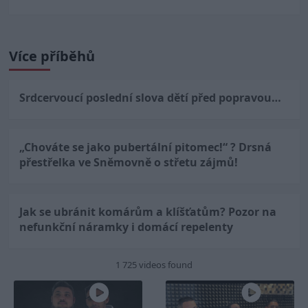
Více příběhů
Srdcervoucí poslední slova dětí před popravou…
„Chováte se jako pubertální pitomec!“ ? Drsná
přestřelka ve Sněmovně o střetu zájmů!
Jak se ubránit komárům a klíšťatům? Pozor na
nefunkční náramky i domácí repelenty
1 725 videos found