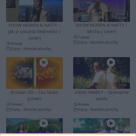
03:46
SHOW MOREN & NATTY –
SHOW MOREN & NATTY –
Jak si smutná dedinečko (
Mrcha ( cover)
1
views
cover)
Gipsy - Romské písničky
0
views
Gipsy - Romské písničky
03:04
Kristian DB – Čau lásko
Viktor FAMILY – Spievajme
(cover)
spolu
0
views
4
views
Gipsy - Romské písničky
Gipsy - Romské písničky